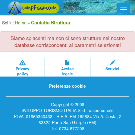
Navig
Contatta Struttura
Sei in:
Home
Siamo spiacenti ma non ci sono strutture nel nostro
database corrispondenti ai parametri selezionati
Privacy
Avviso
Scrivici
policy
legale
Preferenze cookie
Copyright © 2008
SVILUPPO TURISMO ITALIA S.r.L. unipersonale
P.IVA: 01665350433 - R.E.A. FM-195884 Via A. Costa, 2
63822 Porto San Giorgio (FM)
Tel. 0734 677208