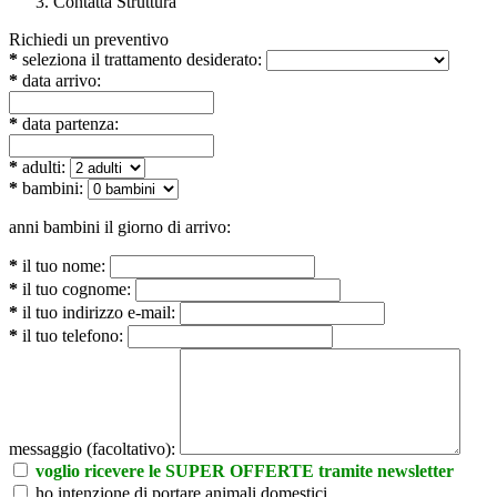
Contatta Struttura
Richiedi un preventivo
*
seleziona il trattamento desiderato:
*
data arrivo:
*
data partenza:
*
adulti:
*
bambini:
anni bambini il giorno di arrivo:
*
il tuo nome:
*
il tuo cognome:
*
il tuo indirizzo e-mail:
*
il tuo telefono:
messaggio (facoltativo):
voglio ricevere le SUPER OFFERTE tramite newsletter
ho intenzione di portare animali domestici