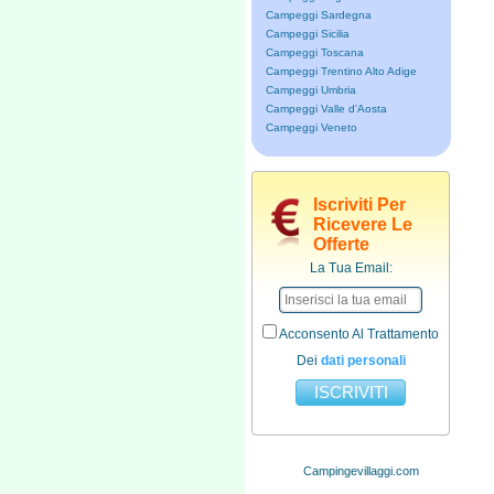
Campeggi Sardegna
Campeggi Sicilia
Campeggi Toscana
Campeggi Trentino Alto Adige
Campeggi Umbria
Campeggi Valle d'Aosta
Campeggi Veneto
Iscriviti Per
Ricevere Le
Offerte
La Tua Email:
Acconsento Al Trattamento
Dei
dati personali
Campingevillaggi.com