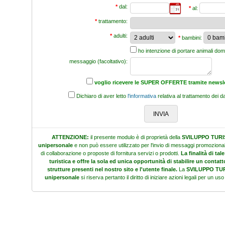
*
dal:
*
al:
*
trattamento:
*
adulti:
*
bambini:
ho intenzione di portare animali dom
messaggio (facoltativo):
voglio ricevere le SUPER OFFERTE tramite newsle
Dichiaro di aver letto
l'informativa
relativa al trattamento dei da
ATTENZIONE:
il presente modulo è di proprietà della
SVILUPPO TURIS
unipersonale
e non può essere utilizzato per l'invio di messaggi promoziona
di collaborazione o proposte di fornitura servizi o prodotti.
La finalità di t
turistica e offre la sola ed unica opportunità di stabilire un contatto
strutture presenti nel nostro sito e l'utente finale.
La
SVILUPPO TURI
unipersonale
si riserva pertanto il diritto di iniziare azioni legali per un u