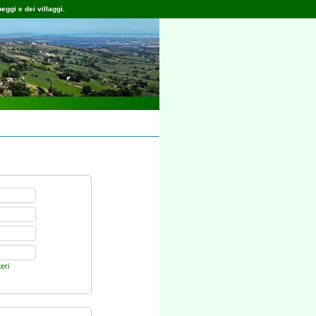
eggi e dei villaggi.
teri