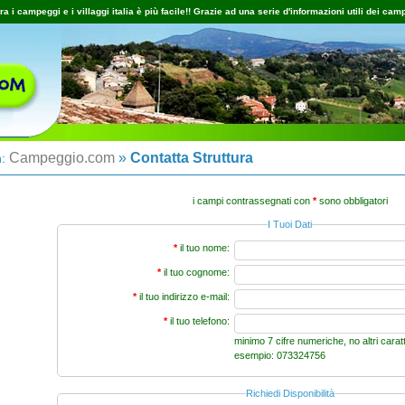
ra i campeggi e i villaggi italia è più facile!! Grazie ad una serie d'informazioni utili dei camp
Campeggio.com
»
Contatta Struttura
n:
i campi contrassegnati con
*
sono obbligatori
I Tuoi Dati
*
il tuo nome:
*
il tuo cognome:
*
il tuo indirizzo e-mail:
*
il tuo telefono:
minimo 7 cifre numeriche, no altri carat
esempio: 073324756
Richiedi Disponibilità