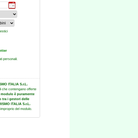
estici
tter
ti personali.
MO ITALIA S.r.L.
li che contengano offerte
ale modulo è puramente
 tra i gestori delle
SMO ITALIA S.r.L.
so improprio del modulo.