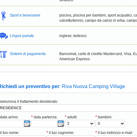
Sport e benessere
piscina, piscina per bambini, sport acquatici, 
calcetto/tennis, campo da calcio in erba, camp
Lingue parlate
inglese, tedesco
Sistemi di pagamento
Bancomat, carte di credito Mastercard, Visa, 
American Express.
Richiedi un preventivo per
: Riva Nuova Camping Village
seleziona il trattamento desiderato:
data arrivo:
*
data partenza:
*
adulti:
*
bambini:
il tuo nome:
*
il tuo cognome:
*
il tuo indirizzo e-mail: