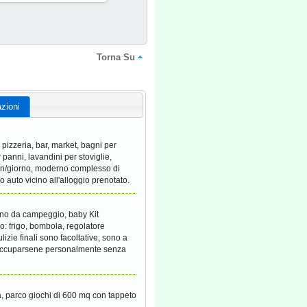
Torna Su
zioni
, pizzeria, bar, market, bagni per
r panni, lavandini per stoviglie,
 min/giorno, moderno complesso di
to auto vicino all'alloggio prenotato.
ttino da campeggio, baby Kit
o: frigo, bombola, regolatore
lizie finali sono facoltative, sono a
 occuparsene personalmente senza
ia, parco giochi di 600 mq con tappeto