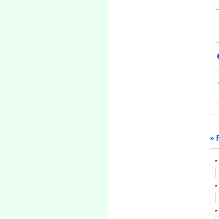
» 
*
*
*