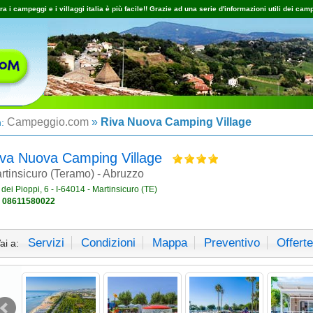
ra i campeggi e i villaggi italia è più facile!! Grazie ad una serie d'informazioni utili dei camp
Campeggio.com
»
Riva Nuova Camping Village
n:
iva Nuova Camping Village
rtinsicuro (Teramo) - Abruzzo
 dei Pioppi, 6 - I-64014 - Martinsicuro (TE)
:
08611580022
Servizi
Condizioni
Mappa
Preventivo
Offerte
ai a: