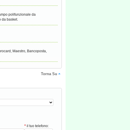
campo polifunzionale da
o da basket.
Eurocard, Maestro, Bancoposta,
Torna Su
*
il tuo telefono: