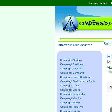
Da oggi scegliere t
Sei i
offerte
per le tue Vacanze!!
R
Campeggi Abruzzo
Ma
Campeggi Basilicata
Via
Campeggi Calabria
Tel
Campeggi Campania
Campeggi Emilia Romagna
Campeggi Friuli Venezia Giulia
Campeggi Lazio
V
Campeggi Liguria
Campeggi Lombardia
Campeggi Marche
Campeggi Molise
Campeggi Piemonte
Campeggi Puglia