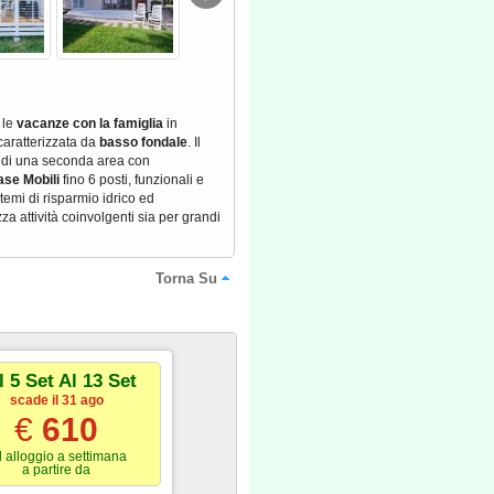
 le
vacanze con la famiglia
in
 caratterizzata da
basso fondale
. Il
e di una seconda area con
se Mobili
fino 6 posti, funzionali e
stemi di risparmio idrico ed
a attività coinvolgenti sia per grandi
Torna Su
l 5 Set Al 13 Set
scade il 31 ago
€
610
 alloggio a settimana
a partire da