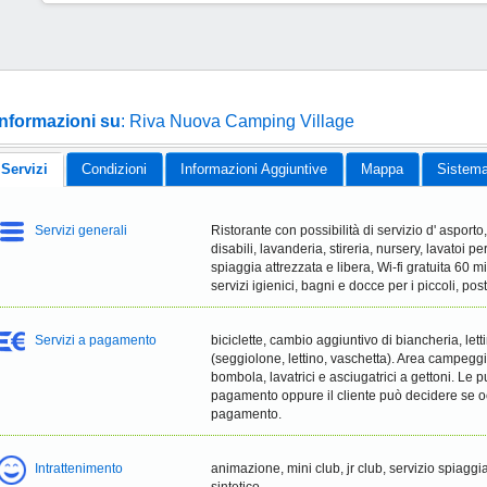
Informazioni su
: Riva Nuova Camping Village
Servizi
Condizioni
Informazioni Aggiuntive
Mappa
Sistema
Servizi generali
Ristorante con possibilità di servizio d' asporto
disabili, lavanderia, stireria, nursery, lavatoi pe
spiaggia attrezzata e libera, Wi-fi gratuita 60
servizi igienici, bagni e docce per i piccoli, pos
Servizi a pagamento
biciclette, cambio aggiuntivo di biancheria, le
(seggiolone, lettino, vaschetta). Area campeggi
bombola, lavatrici e asciugatrici a gettoni. Le pu
pagamento oppure il cliente può decidere se
pagamento.
Intrattenimento
animazione, mini club, jr club, servizio spiagg
sintetico.