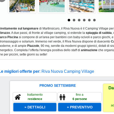
irettamente sul lungomare
di Martinsicuro, il Riva Nuova è il Camping Village per
bruzzo
. A due passi, di fronte al village camping, si estende la
spiaggia di sabbia
,
arco Piscina
si compone di un'area per bambini con baby-scivoli e parco giochi, 
dromassaggio e solarium. Immerso nel verde, il Riva Nuova dispone di duecento
Ca
oderne, e di ampie
Piazzole
, 90 mq, servite da moderni gruppi igienici, dotati di si
nergetico. Completa l’offerta l'energia positiva dello staff di
animazione
che organizz
he per piccini, sette giorni su sette!
Le migliori offerte per
: Riva Nuova Camping Village
PROMO SETTEMBRE
Da
trattamento
fino a
residence
6 persone
ad
» DETTAGLI
» PREVENTIVO