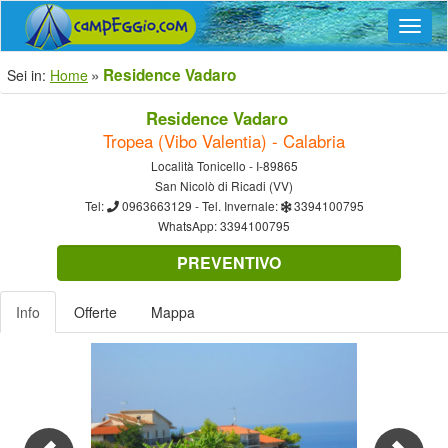
Navig
Residence Vadaro
Sei in:
Home
Residence Vadaro
Tropea (Vibo Valentia) - Calabria
Località Tonicello - I-89865
San Nicolò di Ricadi (VV)
Tel:
0963663129
- Tel. Invernale:
3394100795
WhatsApp:
3394100795
PREVENTIVO
Info
Offerte
Mappa
Previous
Nex