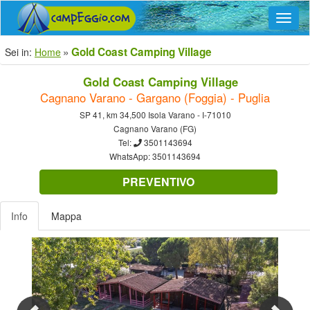
Navig
Gold Coast Camping Village
Sei in:
Home
Gold Coast Camping Village
Cagnano Varano - Gargano (Foggia) - Puglia
SP 41, km 34,500 Isola Varano - I-71010
Cagnano Varano (FG)
Tel:
3501143694
WhatsApp:
3501143694
PREVENTIVO
Info
Mappa
Previous
Nex