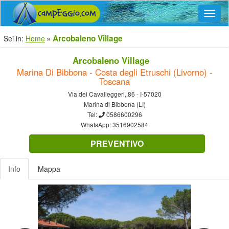
Navig
Arcobaleno Village
Sei in:
Home
Arcobaleno Village
Marina Di Bibbona - Costa degli Etruschi (Livorno) -
Toscana
Via dei Cavalleggeri, 86 - I-57020
Marina di Bibbona (LI)
Tel:
0586600296
WhatsApp:
3516902584
PREVENTIVO
Info
Mappa
Previous
Nex