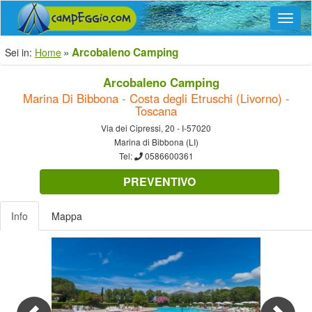
Navig
Arcobaleno Camping
Sei in:
Home
Arcobaleno Camping
Marina Di Bibbona - Costa degli Etruschi (Livorno) -
Toscana
Via dei Cipressi, 20 - I-57020
Marina di Bibbona (LI)
Tel:
0586600361
PREVENTIVO
Info
Mappa
Previous
Nex