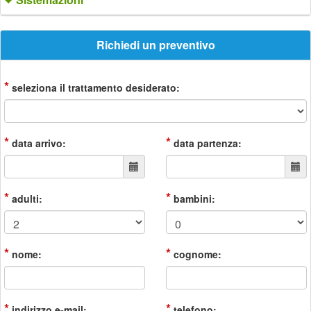
Richiedi un preventivo
*
seleziona il trattamento desiderato:
*
*
data arrivo:
data partenza:
*
*
adulti:
bambini:
*
*
nome:
cognome:
*
*
indirizzo e-mail:
telefono: