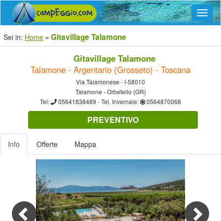
Navig
Gitavillage Talamone
Sei in:
Home
Gitavillage Talamone
Talamone - Argentario (Grosseto) - Toscana
Via Talamonese - I-58010
Talamone - Orbetello (GR)
Tel:
05641838489
- Tel. Invernale:
0564870068
PREVENTIVO
Info
Offerte
Mappa
Previous
Nex