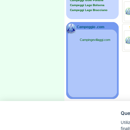
Campeggi Isole Pontine
Campeggi Lago Bolsena
Campeggi Lago Bracciano
Campingevillaggi.com
Ques
»
Pubblicità
«
»
Contattaci
«
Utili
»
Privacy
«
fina