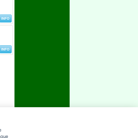
INFO
INFO
e
unque