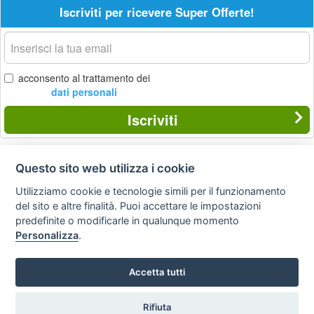
Iscriviti per ricevere Super Offerte!
La
tua
email
acconsento al trattamento dei
dati personali
Iscriviti
Questo sito web utilizza i cookie
Privacy
Avviso
Scrivici
policy
legale
Utilizziamo cookie e tecnologie simili per il funzionamento
del sito e altre finalità. Puoi accettare le impostazioni
Preferenze cookie
predefinite o modificarle in qualunque momento
Personalizza
.
Copyright © 2008
Accetta tutti
SVILUPPO TURISMO ITALIA S.r.L. unipersonale
P.IVA: 01665350433 - R.E.A. FM-195884 Via A. Costa, 2
63822 Porto San Giorgio (FM)
Rifiuta