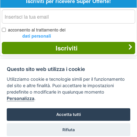
Iscriviti per ricevere Super Offerte!
La
tua
email
acconsento al trattamento dei
dati personali
Iscriviti
Questo sito web utilizza i cookie
Privacy
Avviso
Scrivici
policy
legale
Utilizziamo cookie e tecnologie simili per il funzionamento
del sito e altre finalità. Puoi accettare le impostazioni
Preferenze cookie
predefinite o modificarle in qualunque momento
Personalizza
.
Copyright © 2008
Accetta tutti
SVILUPPO TURISMO ITALIA S.r.L. unipersonale
P.IVA: 01665350433 - R.E.A. FM-195884 Via A. Costa, 2
63822 Porto San Giorgio (FM)
Rifiuta
Tel. 0734 677208