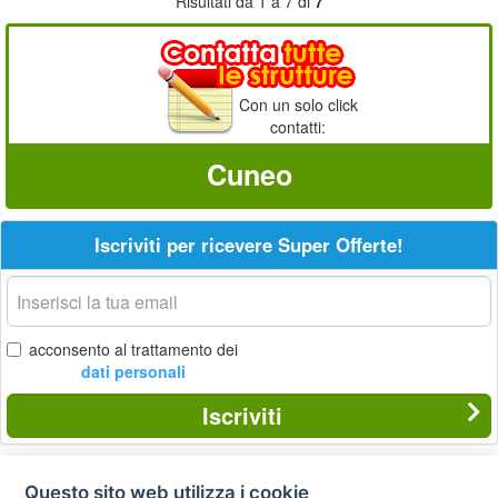
Risultati da 1 a 7 di
7
Con un solo click
contatti:
Cuneo
Iscriviti per ricevere Super Offerte!
La
tua
email
acconsento al trattamento dei
dati personali
Iscriviti
Questo sito web utilizza i cookie