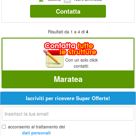
Contatta
Risultati da 1 a 4 di
4
Con un solo click
contatti:
Maratea
Iscriviti per ricevere Super Offerte!
La
tua
email
acconsento al trattamento dei
dati personali