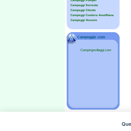
Campeggi Pompei
Campeggi Sorrento
Campeggi Cilento
Campeggi Costiera Amalfitana
Campeggi Vesuvio
Campingevillaggi.com
Ques
»
Pubblicità
«