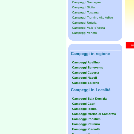
Campeggi Sardegna
Campeggi Sicilia
Campeggi Toscana
Campeggi Trentino Alto Adige
Campeggi Umbria
Campeggi Valle d'Aosta
Campeggi Veneto
s
Campeggi in regione
Campeggi Avellino
Campeggi Benevento
Campeggi Caserta
Campeggi Napoli
Campeggi Salerno
Campeggi in Località
Campeggi Baia Domizia
Campeggi Capri
Campeggi Ischia
Campeggi Marina di Camerota
Campeggi Paestum
Campeggi Palinuro
Campeggi Pisciotta