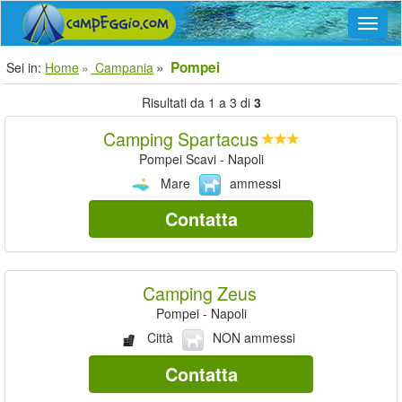
Navig
Pompei
Sei in:
Home
Campania
Risultati da 1 a 3 di
3
Camping Spartacus
Pompei Scavi - Napoli
Mare
ammessi
Contatta
Camping Zeus
Pompei - Napoli
Città
NON ammessi
Contatta