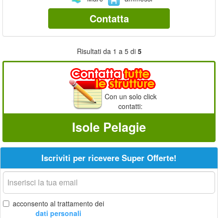
Contatta
Risultati da 1 a 5 di
5
Con un solo click
contatti:
Isole Pelagie
Iscriviti per ricevere Super Offerte!
La
tua
email
acconsento al trattamento dei
dati personali