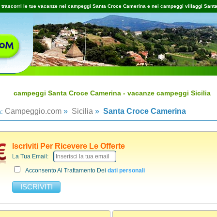
trascorri le tue vacanze nei campeggi Santa Croce Camerina e nei campeggi villaggi Sant
campeggi Santa Croce Camerina - vacanze campeggi Sicilia
Campeggio.com
»
Sicilia
»
Santa Croce Camerina
n:
Iscriviti Per Ricevere Le Offerte
La Tua Email:
Acconsento Al Trattamento Dei
dati personali