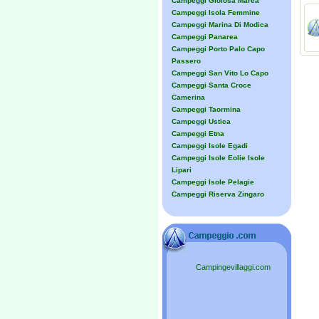
Campeggi Gioiosa Marea
Campeggi Isola Femmine
Campeggi Marina Di Modica
Campeggi Panarea
Campeggi Porto Palo Capo
Passero
Campeggi San Vito Lo Capo
Campeggi Santa Croce
Camerina
Campeggi Taormina
Campeggi Ustica
Campeggi Etna
Campeggi Isole Egadi
Campeggi Isole Eolie Isole
Lipari
Campeggi Isole Pelagie
Campeggi Riserva Zingaro
Campingevillaggi.com