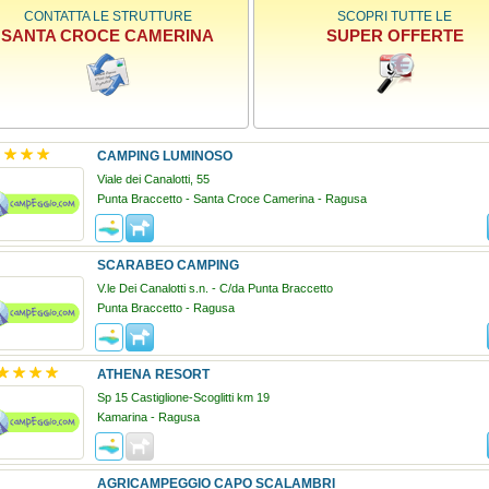
CONTATTA LE STRUTTURE
SCOPRI TUTTE LE
SANTA CROCE CAMERINA
SUPER OFFERTE
CAMPING LUMINOSO
Viale dei Canalotti, 55
Punta Braccetto - Santa Croce Camerina - Ragusa
SCARABEO CAMPING
V.le Dei Canalotti s.n. - C/da Punta Braccetto
Punta Braccetto - Ragusa
ATHENA RESORT
Sp 15 Castiglione-Scoglitti km 19
Kamarina - Ragusa
AGRICAMPEGGIO CAPO SCALAMBRI