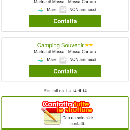
Marina di Massa - Massa-Carrara
Mare
NON ammessi
Contatta
Camping Souvenir
Marina di Massa - Massa-Carrara
Mare
NON ammessi
Contatta
Risultati da 1 a 14 di
14
Con un solo click
contatti: