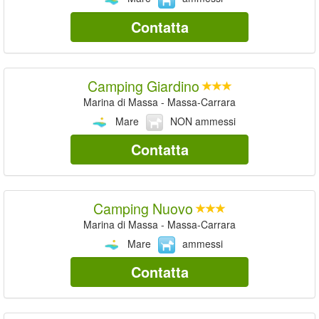
Contatta
Camping Giardino
Marina di Massa - Massa-Carrara
Mare
NON ammessi
Contatta
Camping Nuovo
Marina di Massa - Massa-Carrara
Mare
ammessi
Contatta