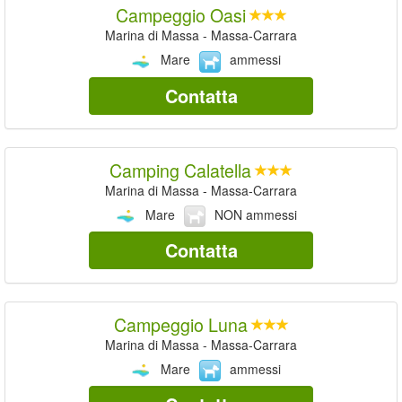
Campeggio Oasi
Marina di Massa - Massa-Carrara
Mare
ammessi
Contatta
Camping Calatella
Marina di Massa - Massa-Carrara
Mare
NON ammessi
Contatta
Campeggio Luna
Marina di Massa - Massa-Carrara
Mare
ammessi