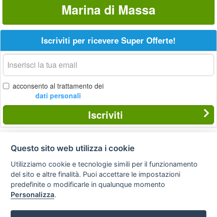
Marina di Massa
Iscriviti per ricevere Super Offerte!
La
tua
email
acconsento al trattamento dei
dati personali
Iscriviti
Questo sito web utilizza i cookie
Privacy
Avviso
Scrivici
policy
legale
Utilizziamo cookie e tecnologie simili per il funzionamento
del sito e altre finalità. Puoi accettare le impostazioni
Preferenze cookie
predefinite o modificarle in qualunque momento
Personalizza
.
Copyright © 2008