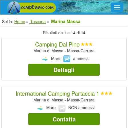
Navig
Marina Massa
Sei in:
Home
Toscana
Risultati da 1 a 14 di
14
Camping Dal Pino
Marina di Massa - Massa-Carrara
Mare
ammessi
Dettagli
International Camping Partaccia 1
Marina di Massa - Massa-Carrara
Mare
NON ammessi
Contatta