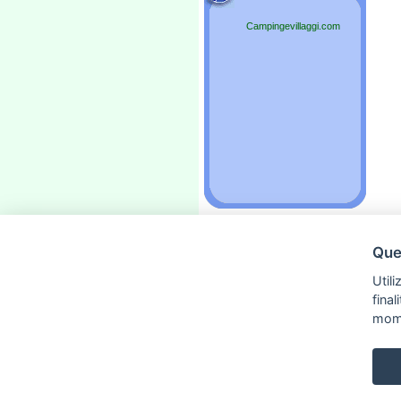
Campingevillaggi.com
Ques
»
Pubblicità
«
»
Contattaci
«
Utili
»
Privacy
«
fina
»
Privacy Policy
«
mom
»
Avviso Legale
«