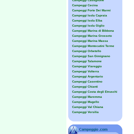
Campeggi Castiglione
Campeggi Cecina
Campeggi Forte Dei Marmi
Campeggi Isola Capraia
Campeggi Isola Elba
Campeggi Isola Giglio
Campeggi Marina di Bibbona
Campeggi Marina Grosseto
Campeggi Marina Massa
Campeggi Montecatini Terme
Campeggi Orbetello
Campeggi San Gimignano
Campeggi Talamone
Campeggi Viareggio
Campeggi Volterra
Campeggi Argentario
Campeggi Casentino
Campeggi Chianti
Campeggi Costa degli Etruschi
Campeggi Maremma
Campeggi Mugello
Campeggi Val Chiana
Campeggi Versilia