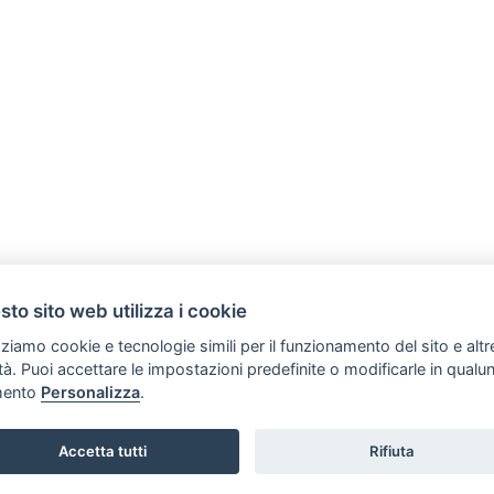
to sito web utilizza i cookie
zziamo cookie e tecnologie simili per il funzionamento del sito e altr
lità. Puoi accettare le impostazioni predefinite o modificarle in qual
ento
Personalizza
.
Copyright © 2006 Tutti i diritti riservati -
Inform@zioni
|
Preferenze cookie
Accetta tutti
Rifiuta
SVILUPPO TURISMO ITALIA S.r.L. unipersonale
P.IVA: 01665350433 - R.E.A. FM-195884
Via A. Costa, 2 - 63822 Porto San Giorgio (FM)