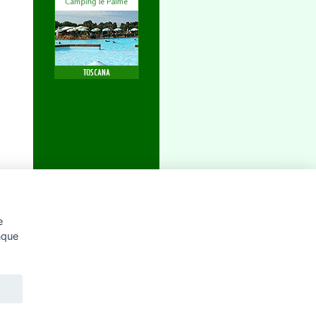
e
unque