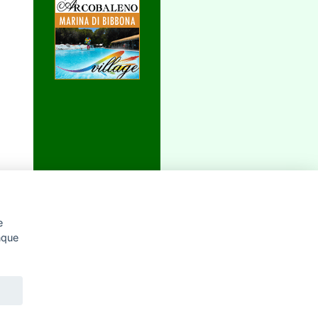
e
unque