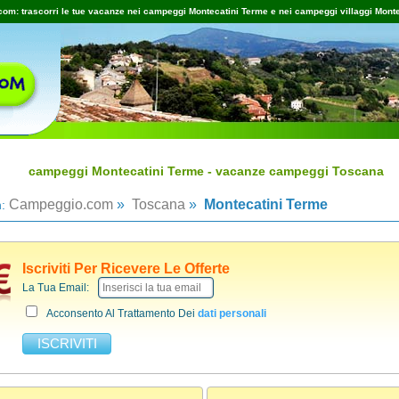
om: trascorri le tue vacanze nei campeggi Montecatini Terme e nei campeggi villaggi Monte
campeggi Montecatini Terme - vacanze campeggi Toscana
Campeggio.com
»
Toscana
»
Montecatini Terme
n:
Iscriviti Per Ricevere Le Offerte
La Tua Email:
Acconsento Al Trattamento Dei
dati personali