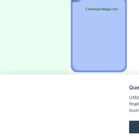
Campingevillaggi.com
Ques
»
Pubblicità
«
»
Contattaci
«
Utili
»
Privacy
«
fina
»
Privacy Policy
«
mom
»
Avviso Legale
«