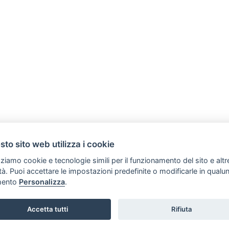
to sito web utilizza i cookie
zziamo cookie e tecnologie simili per il funzionamento del sito e altr
lità. Puoi accettare le impostazioni predefinite o modificarle in qual
ento
Personalizza
.
Copyright © 2006 Tutti i diritti riservati -
Inform@zioni
|
Preferenze cookie
Accetta tutti
Rifiuta
SVILUPPO TURISMO ITALIA S.r.L. unipersonale
P.IVA: 01665350433 - R.E.A. FM-195884
Via A. Costa, 2 - 63822 Porto San Giorgio (FM)