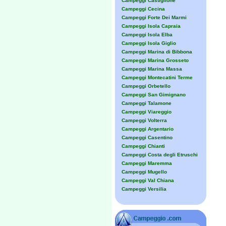
Campeggi Castiglione
Campeggi Cecina
Campeggi Forte Dei Marmi
Campeggi Isola Capraia
Campeggi Isola Elba
Campeggi Isola Giglio
Campeggi Marina di Bibbona
Campeggi Marina Grosseto
Campeggi Marina Massa
Campeggi Montecatini Terme
Campeggi Orbetello
Campeggi San Gimignano
Campeggi Talamone
Campeggi Viareggio
Campeggi Volterra
Campeggi Argentario
Campeggi Casentino
Campeggi Chianti
Campeggi Costa degli Etruschi
Campeggi Maremma
Campeggi Mugello
Campeggi Val Chiana
Campeggi Versilia