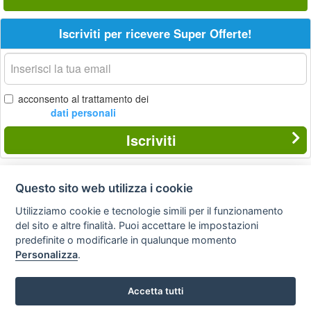
Iscriviti per ricevere Super Offerte!
La
tua
email
acconsento al trattamento dei
dati personali
Iscriviti
Questo sito web utilizza i cookie
Privacy
Avviso
Scrivici
policy
legale
Utilizziamo cookie e tecnologie simili per il funzionamento
del sito e altre finalità. Puoi accettare le impostazioni
Preferenze cookie
predefinite o modificarle in qualunque momento
Personalizza
.
Copyright © 2008
Accetta tutti
SVILUPPO TURISMO ITALIA S.r.L. unipersonale
P.IVA: 01665350433 - R.E.A. FM-195884 Via A. Costa, 2