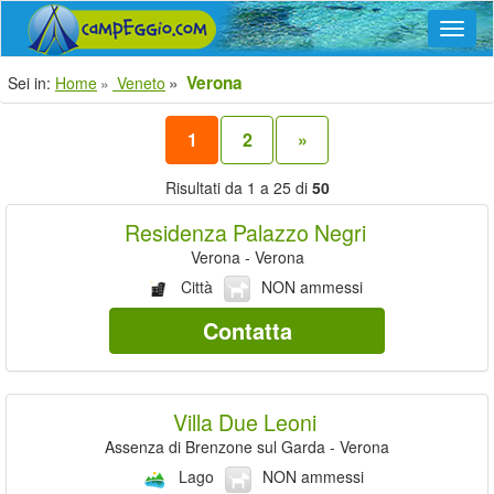
Navig
Verona
Sei in:
Home
Veneto
1
2
»
Risultati da 1 a 25 di
50
Residenza Palazzo Negri
Verona - Verona
Città
NON ammessi
Contatta
Villa Due Leoni
Assenza di Brenzone sul Garda - Verona
Lago
NON ammessi