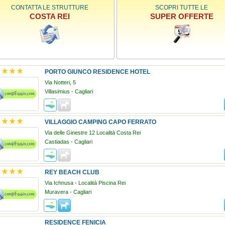
CONTATTA LE STRUTTURE
SCOPRI TUTTE LE
COSTA REI
SUPER OFFERTE
PORTO GIUNCO RESIDENCE HOTEL
Via Notteri, 5
Villasimius - Cagliari
VILLAGGIO CAMPING CAPO FERRATO
Via delle Ginestre 12 Località Costa Rei
Castiadas - Cagliari
REY BEACH CLUB
Via Ichnusa - Località Piscina Rei
Muravera - Cagliari
RESIDENCE FENICIA