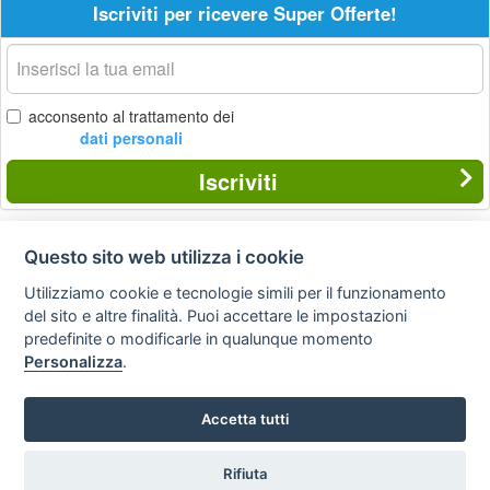
Iscriviti per ricevere Super Offerte!
La
tua
email
acconsento al trattamento dei
dati personali
Iscriviti
Questo sito web utilizza i cookie
Privacy
Avviso
Scrivici
policy
legale
Utilizziamo cookie e tecnologie simili per il funzionamento
del sito e altre finalità. Puoi accettare le impostazioni
Preferenze cookie
predefinite o modificarle in qualunque momento
Personalizza
.
Copyright © 2008
Accetta tutti
SVILUPPO TURISMO ITALIA S.r.L. unipersonale
P.IVA: 01665350433 - R.E.A. FM-195884 Via A. Costa, 2
63822 Porto San Giorgio (FM)
Rifiuta
Tel. 0734 677208