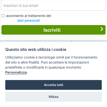
La
tua
email
acconsento al trattamento dei
dati personali
Iscriviti
Questo sito web utilizza i cookie
Privacy
Avviso
Scrivici
policy
legale
Utilizziamo cookie e tecnologie simili per il funzionamento
del sito e altre finalità. Puoi accettare le impostazioni
Preferenze cookie
predefinite o modificarle in qualunque momento
Personalizza
.
Copyright © 2008
SVILUPPO TURISMO ITALIA S.r.L. unipersonale
Accetta tutti
P.IVA: 01665350433 - R.E.A. FM-195884 Via A. Costa, 2
63822 Porto San Giorgio (FM)
Tel. 0734 677208
Rifiuta