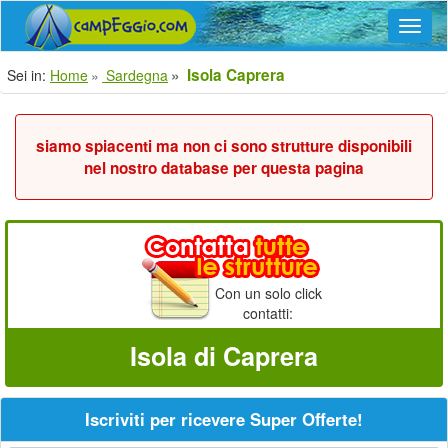
Navig
Isola Caprera
Sei in:
Home
Sardegna
siamo spiacenti ma non ci sono strutture disponibili
nel nostro database per questa pagina
Con un solo click
contatti:
Isola di Caprera
Iscriviti per ricevere Super Offerte!