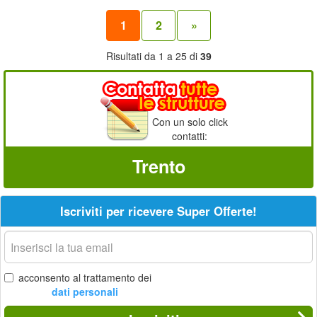
1
2
»
Risultati da 1 a 25 di
39
Con un solo click
contatti:
Trento
Iscriviti per ricevere Super Offerte!
La
tua
email
acconsento al trattamento dei
dati personali