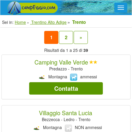
Navig
Trento
Sei in:
Home
Trentino Alto Adige
1
2
»
Risultati da 1 a 25 di
39
Camping Valle Verde
Predazzo - Trento
Montagna
ammessi
Contatta
Villaggio Santa Lucia
Bezzecca - Ledro - Trento
Montagna
NON ammessi