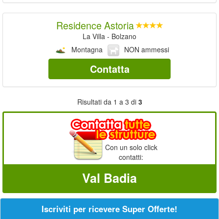
Residence Astoria
La Villa - Bolzano
Montagna
NON ammessi
Contatta
Risultati da 1 a 3 di
3
Con un solo click
contatti:
Val Badia
Iscriviti per ricevere Super Offerte!