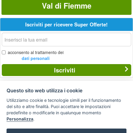
Val di Fiemme
Iscriviti per ricevere Super Offerte!
La
tua
email
acconsento al trattamento dei
dati personali
Iscriviti
Questo sito web utilizza i cookie
Privacy
Avviso
Scrivici
policy
legale
Utilizziamo cookie e tecnologie simili per il funzionamento
del sito e altre finalità. Puoi accettare le impostazioni
Preferenze cookie
predefinite o modificarle in qualunque momento
Personalizza
.
Copyright © 2008